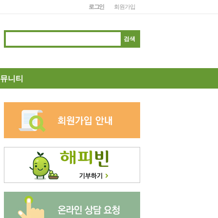
로그인
회원가입
뮤니티
지사항
동소식
보나눔
눔장터
름다운나눔
고답하기