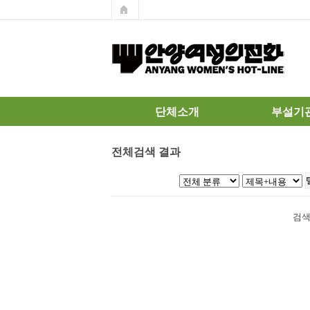
단체소개
부설기
온라인상담
안양여성의전화
가정폭력
전체검색 결과
는
통합상담
온라인상담
기관로고
쉼터
연혁
검색
정관
조직도
주요사업
살림살이
참여안내