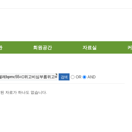
관
회원공간
자료실
커
·성폭력
출석체크
포토갤러리
공
소
회원수다방
소식지 / 뉴스레
활
OR
AND
터
소모임방
정
여성관련자료실
나
된 자료가 하나도 없습니다.
관련사이트
아
묻