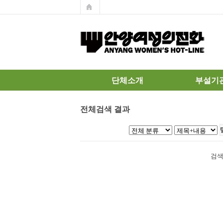
단체소개
부설기
온라인상담
안양여성의전화
가정폭력
전체검색 결과
는
통합상담
온라인상담
기관로고
쉼터
연혁
검색
정관
조직도
주요사업
살림살이
참여안내