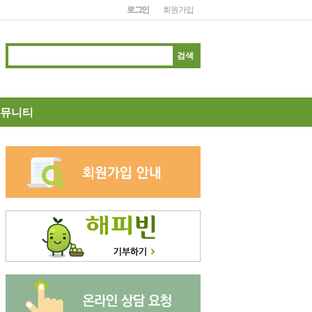
로그인
회원가입
뮤니티
지사항
동소식
보나눔
눔장터
름다운나눔
고답하기