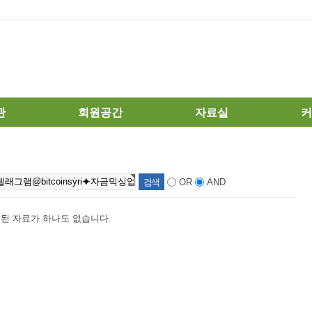
관
회원공간
자료실
커
·성폭력
출석체크
포토갤러리
공
소
회원수다방
소식지 / 뉴스레
활
OR
AND
터
소모임방
정
여성관련자료실
나
된 자료가 하나도 없습니다.
관련사이트
아
묻